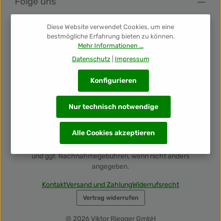
Folge uns
Diese Website verwendet Cookies, um eine
Newsletter
bestmögliche Erfahrung bieten zu können.
Mehr Informationen ...
Unsere Auszeichnungen
Datenschutz
|
Impressum
Konfigurieren
Nur technisch notwendige
Alle Cookies akzeptieren
Alle Preise inkl. gesetzl. Mehrwertsteuer zzgl.
Versandkosten
und ggf. Nachnahmegebühren, wenn nicht anders
angegeben.
Kontakt
Versand und Zahlung
Widerrufsrecht
Vertrag widerrufen
© 2026 Viktor Riegger GmbH