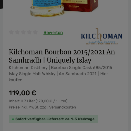
Bewerten
Durchschnittliche Bewertung von 0 von 5 Sternen
Kilchoman Bourbon 2015/2021 An
Samhradh | Uniquely Islay
Kilchoman Distillery | Bourbon Single Cask 685/2015 |
Islay Single Malt Whisky | An Samhradh 2021 || Hier
kaufen
Regulärer Preis:
119,00 €
Inhalt:
0.7 Liter
(170,00 € / 1 Liter)
Preise inkl. MwSt. zzgl. Versandkosten
Sofort verfügbar, Lieferzeit: ca. 1-3 Werktage