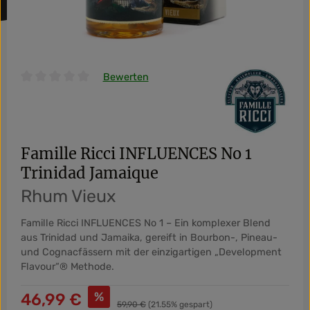
Bewerten
Durchschnittliche Bewertung von 0 von 5 Sternen
Famille Ricci INFLUENCES No 1
Trinidad Jamaique
Rhum Vieux
Famille Ricci INFLUENCES No 1 – Ein komplexer Blend
aus Trinidad und Jamaika, gereift in Bourbon-, Pineau-
und Cognacfässern mit der einzigartigen „Development
Flavour“® Methode.
Verkaufspreis:
%
46,99 €
Regulärer Preis:
59,90 €
(21.55% gespart)