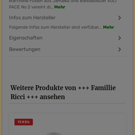
kraftvolle Fusion aus Jamaika und BarbadosDer VOLT
FACE No 2 vereint di…
Mehr
Infos zum Hersteller
Folgende Infos zum Hersteller sind verfübar...
Mehr
Eigenschaften
Bewertungen
Produktgalerie überspringen
Weitere Produkte von +++ Famillie
Ricci +++ ansehen
17.93
%