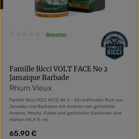
Bewerten
Durchschnittliche Bewertung von 0 von 5 Sternen
Famille Ricci VOLT FACE No 2
Jamaique Barbade
Rhum Vieux
Famille Ricci VOLT FACE No 2 – Ein kraftvoller Rum aus
Jamaika und Barbados mit Aromen von gerösteter
Ananas, Mocha, Kakao und gerösteten Kastanien und
starken 66,4 % vol.
Regulärer Preis:
65,90 €