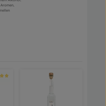
nem Alkohol,
n Aromen,
onellen
nittliche Bewertung von 5 von 5 Sternen