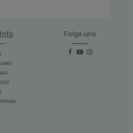
Info
Folge uns
g
Fragen
ssum
chutz
B
elehrung