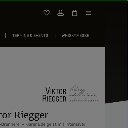
Du hast 0 Produkte auf dem Merkzettel
Warenkorb enthält 0 Pos
TERMINE & EVENTS
WHISKYMESSE
Sternen
tor Riegger
rennerei – klarer Edelgeist mit intensiver