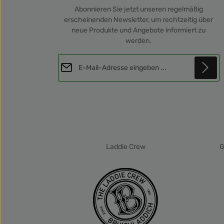
Abonnieren Sie jetzt unseren regelmäßig
erscheinenden Newsletter, um rechtzeitig über
neue Produkte und Angebote informiert zu
werden.
E-Mail-Adresse*
Diese Seite ist durch reCAPTCHA geschützt und es gelten die
Datenschutz
Datenschutzrichtlinie
und
Nutzungsbedingungen
.
Die mit einem Stern (*) markierten Felder sind
Ich habe die
Datenschutzbestimmungen
Pflichtfelder.
zur Kenntnis genommen und die
AGB
gelesen und bin mit ihnen einverstanden.
*
Laddie Crew
G