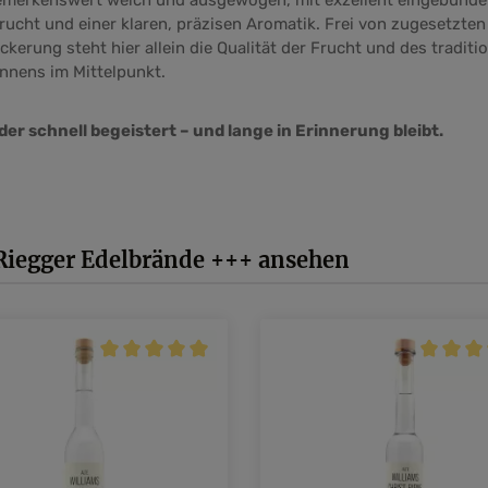
emerkenswert weich und ausgewogen, mit exzellent eingebunde
rucht und einer klaren, präzisen Aromatik. Frei von zugesetzte
kerung steht hier allein die Qualität der Frucht und des traditi
nnens im Mittelpunkt.
der schnell begeistert – und lange in Erinnerung bleibt.
Riegger Edelbrände +++ ansehen
Durchschnittliche Bewertung von 5 von 5 Sternen
Durchsch