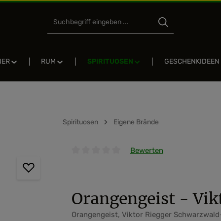
NER
RUM
SPIRITUOSEN
GESCHENKIDEEN
Spirituosen
Eigene Brände
Bewerten
Durchschnittliche Bewertung von 0 von 5 
Orangengeist - Vik
Orangengeist, Viktor Riegger Schwarzwald-B