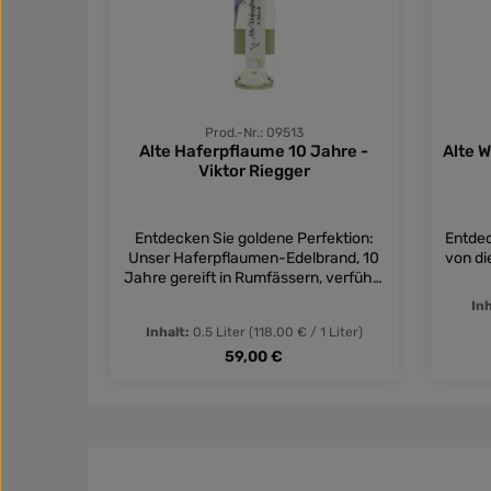
Prod.-Nr.: 09513
Alte Haferpflaume 10 Jahre -
Alte W
Viktor Riegger
Entdecken Sie goldene Perfektion:
Entdec
Unser Haferpflaumen-Edelbrand, 10
von di
Jahre gereift in Rumfässern, verführt
mit fruchtiger Fülle und sanfter Glätte.
handv
In
Ein Genuss für Freunde fassgereifter
Dige
Inhalt:
0.5 Liter
(118,00 € / 1 Liter)
Brände wie Grappa!
Regulärer Preis:
59,00 €
Produkt Anzahl: Gib den gewü
Pro