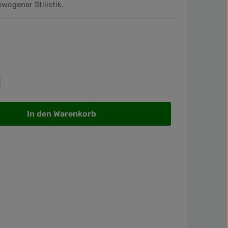
wogener Stilistik.
wünschten Wert ein oder benutze die Sch
In den Warenkorb