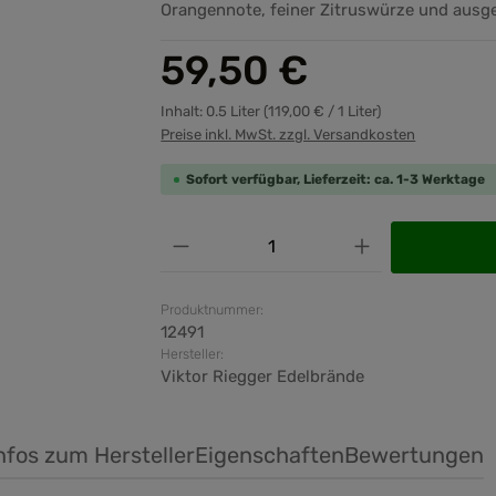
Orangennote, feiner Zitruswürze und ausge
Regulärer Preis:
59,50 €
Inhalt:
0.5 Liter
(119,00 € / 1 Liter)
Preise inkl. MwSt. zzgl. Versandkosten
Sofort verfügbar, Lieferzeit: ca. 1-3 Werktage
Produkt Anzahl: Gib den ge
Produktnummer:
12491
Hersteller:
Viktor Riegger Edelbrände
nfos zum Hersteller
Eigenschaften
Bewertungen