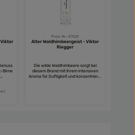
Prod.-Nr.: 07520
 Viktor
Alter Waldhimbeergeist - Viktor
Alter 
Riegger
 Genuss
Die wilde Waldhimbeere sorgt bei
Die wi
t-Birne
diesem Brand mit ihrem intensiven
diesem 
Aroma für Duftigkeit und konzentrierte
Aroma für
kt als
Frucht. Pur oder in Kombination mit
Frucht.
Inhal
ssen!
fruchtigen Desserts eine echte
fruch
ter)
Besonderheit!
:
tflächen um die Anzahl zu erhöhen oder 
in oder benutze die Schaltflächen um di
Gib den gewünschten Wert ein oder benut
Prod
Details