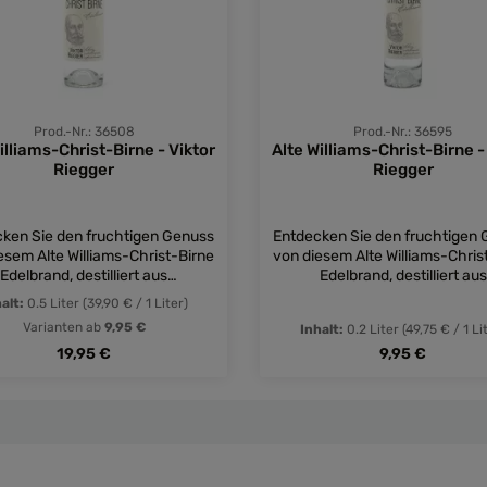
Prod.-Nr.: 36508
Prod.-Nr.: 36595
illiams-Christ-Birne - Viktor
Alte Williams-Christ-Birne -
Riegger
Riegger
ken Sie den fruchtigen Genuss
Entdecken Sie den fruchtigen
esem Alte Williams-Christ-Birne
von diesem Alte Williams-Chris
Edelbrand, destilliert aus
Edelbrand, destilliert aus
erlesenen Birnen. Perfekt als
handverlesenen Birnen. Perfe
halt:
0.5 Liter
(39,90 € / 1 Liter)
stif nach einem guten Essen!
Digestif nach einem guten E
Varianten ab
9,95 €
Inhalt:
0.2 Liter
(49,75 € / 1 Li
Regulärer Preis:
Regulärer Preis
19,95 €
9,95 €
nschten Wert ein oder benutze die Schal
dukt Anzahl: Gib den gewünschten Wert e
Produkt Anzahl: 