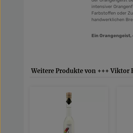
der Orangengeist b
intensiver Orangenf
Farbstoffen oder Zuc
handwerklichen Bre
Ein Orangengeist, 
Produktgalerie überspringen
Weitere Produkte von +++ Viktor 