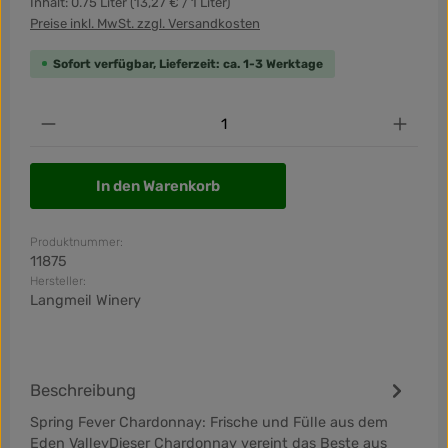
Inhalt:
0.75 Liter
(13,27 € / 1 Liter)
Preise inkl. MwSt. zzgl. Versandkosten
Sofort verfügbar, Lieferzeit: ca. 1-3 Werktage
Produkt Anzahl: Gib den gewünschten Wert ein od
In den Warenkorb
Produktnummer:
11875
Hersteller:
Langmeil Winery
Beschreibung
Spring Fever Chardonnay: Frische und Fülle aus dem
Eden ValleyDieser Chardonnay vereint das Beste aus