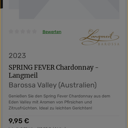
Bewerten
Durchschnittliche Bewertung von 0 von 5 Sternen
2023
SPRING FEVER Chardonnay -
Langmeil
Barossa Valley (Australien)
Genießen Sie den Spring Fever Chardonnay aus dem
Eden Valley mit Aromen von Pfirsichen und
Zitrusfrüchten. Ideal zu leichten Gerichten!
Regulärer Preis:
9,95 €