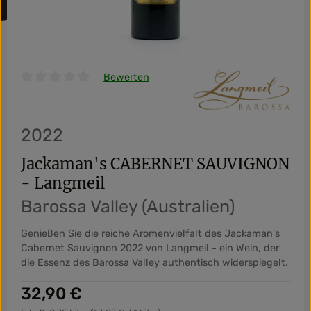
Bewerten
Durchschnittliche Bewertung von 0 von 5 Sternen
2022
Jackaman's CABERNET SAUVIGNON
- Langmeil
Barossa Valley (Australien)
Genießen Sie die reiche Aromenvielfalt des Jackaman's
Cabernet Sauvignon 2022 von Langmeil - ein Wein, der
die Essenz des Barossa Valley authentisch widerspiegelt.
Regulärer Preis:
32,90 €