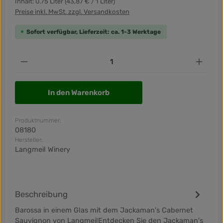
Inhalt:
0.75 Liter
(43,87 € / 1 Liter)
Preise inkl. MwSt. zzgl. Versandkosten
Sofort verfügbar, Lieferzeit: ca. 1-3 Werktage
Produkt Anzahl: Gib den gewünschten Wert ein od
In den Warenkorb
Produktnummer:
08180
Hersteller:
Langmeil Winery
Beschreibung
Barossa in einem Glas mit dem Jackaman's Cabernet
Sauvignon von LangmeilEntdecken Sie den Jackaman's