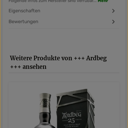
Folgende Infos zum Hersteller sind verfübar...
Mehr
Eigenschaften
Bewertungen
Produktgalerie überspringen
Weitere Produkte von +++ Ardbeg
+++ ansehen