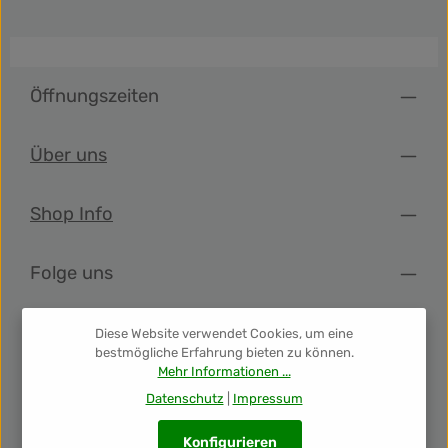
Öffnungszeiten
Über uns
Shop Info
Folge uns
Newsletter
Diese Website verwendet Cookies, um eine
bestmögliche Erfahrung bieten zu können.
Mehr Informationen ...
Unsere Auszeichnungen
Datenschutz
|
Impressum
Konfigurieren