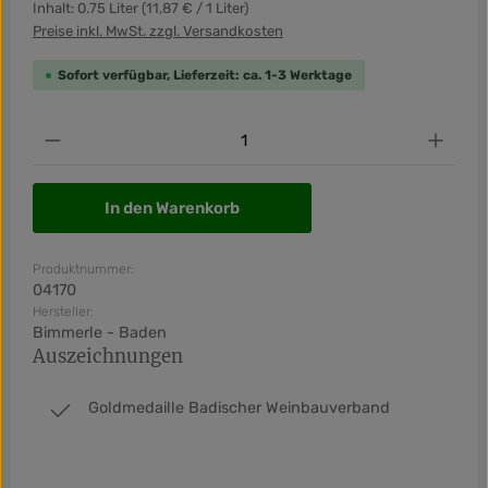
Inhalt:
0.75 Liter
(11,87 € / 1 Liter)
Preise inkl. MwSt. zzgl. Versandkosten
Sofort verfügbar, Lieferzeit: ca. 1-3 Werktage
Produkt Anzahl: Gib den gewünschten Wert ein od
In den Warenkorb
Produktnummer:
04170
Hersteller:
Bimmerle - Baden
Auszeichnungen
Goldmedaille Badischer Weinbauverband