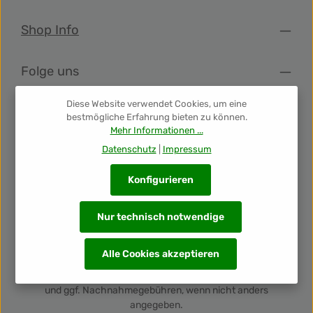
Shop Info
Folge uns
Diese Website verwendet Cookies, um eine
Newsletter
bestmögliche Erfahrung bieten zu können.
Mehr Informationen ...
Datenschutz
|
Impressum
Unsere Auszeichnungen
Konfigurieren
Nur technisch notwendige
Alle Cookies akzeptieren
Alle Preise inkl. gesetzl. Mehrwertsteuer zzgl.
Versandkosten
und ggf. Nachnahmegebühren, wenn nicht anders
angegeben.