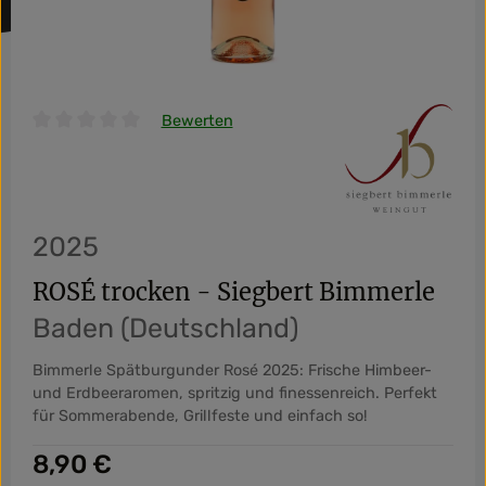
Bewerten
Durchschnittliche Bewertung von 0 von 5 Sternen
2025
ROSÉ trocken - Siegbert Bimmerle
Baden (Deutschland)
Bimmerle Spätburgunder Rosé 2025: Frische Himbeer-
und Erdbeeraromen, spritzig und finessenreich. Perfekt
für Sommerabende, Grillfeste und einfach so!
Regulärer Preis:
8,90 €