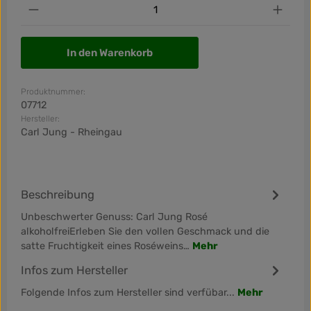
Produkt Anzahl: Gib den gewünschten Wert ein od
In den Warenkorb
Produktnummer:
07712
Hersteller:
Carl Jung - Rheingau
Beschreibung
Unbeschwerter Genuss: Carl Jung Rosé
alkoholfreiErleben Sie den vollen Geschmack und die
satte Fruchtigkeit eines Roséweins…
Mehr
Infos zum Hersteller
Folgende Infos zum Hersteller sind verfübar...
Mehr