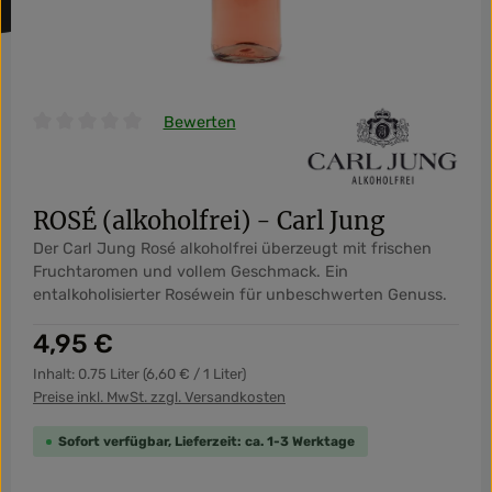
Bewerten
Durchschnittliche Bewertung von 0 von 5 Sternen
ROSÉ (alkoholfrei) - Carl Jung
Der Carl Jung Rosé alkoholfrei überzeugt mit frischen
Fruchtaromen und vollem Geschmack. Ein
entalkoholisierter Roséwein für unbeschwerten Genuss.
Regulärer Preis:
4,95 €
Inhalt:
0.75 Liter
(6,60 € / 1 Liter)
Preise inkl. MwSt. zzgl. Versandkosten
Sofort verfügbar, Lieferzeit: ca. 1-3 Werktage