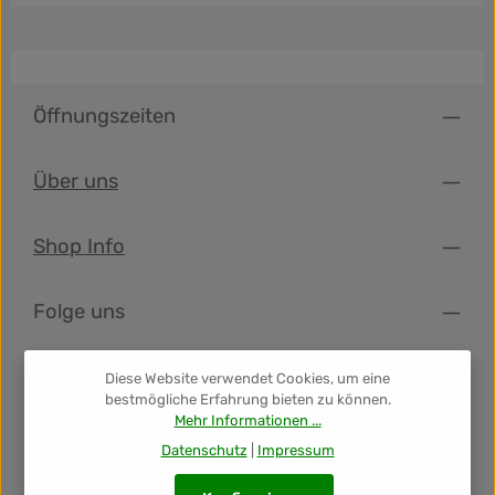
Öffnungszeiten
Über uns
Shop Info
Folge uns
Newsletter
Diese Website verwendet Cookies, um eine
bestmögliche Erfahrung bieten zu können.
Mehr Informationen ...
Unsere Auszeichnungen
Datenschutz
|
Impressum