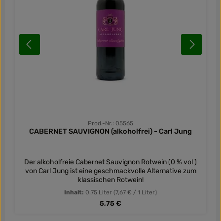
Prod.-Nr.: 05565
CABERNET SAUVIGNON (alkoholfrei) - Carl Jung
Der alkoholfreie Cabernet Sauvignon Rotwein (0 % vol )
von Carl Jung ist eine geschmackvolle Alternative zum
klassischen Rotwein!
Inhalt:
0.75 Liter
(7,67 € / 1 Liter)
Regulärer Preis:
5,75 €