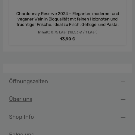
Chardonnay Reserve 2024 – Eleganter, moderner und
veganer Wein in Bioqualität mit feinen Holznoten und
fruchtiger Frische. Ideal zu Fisch, Geflügel und Pasta.
Inhalt:
0.75 Liter
(18,53 € / 1 Liter)
Regulärer Preis:
13,90 €
Öffnungszeiten
Über uns
Shop Info
Folge uns