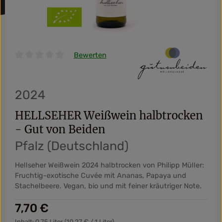
Bewerten
Durchschnittliche Bewertung von 0 von 5 Sternen
2024
HELLSEHER Weißwein halbtrocken
- Gut von Beiden
Pfalz (Deutschland)
Hellseher Weißwein 2024 halbtrocken von Philipp Müller:
Fruchtig-exotische Cuvée mit Ananas, Papaya und
Stachelbeere. Vegan, bio und mit feiner kräutriger Note.
Regulärer Preis:
7,70 €
Inhalt:
0.75 Liter
(10,27 € / 1 Liter)