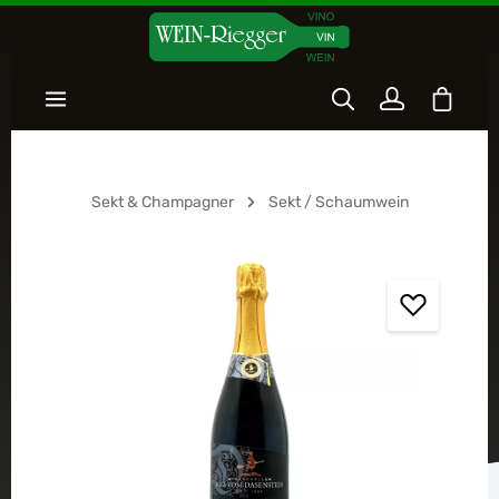
Zum Hauptinhalt springen
Warenk
Sekt & Champagner
Sekt / Schaumwein
Bildergalerie überspringen