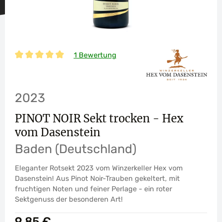
1 Bewertung
Durchschnittliche Bewertung von 5 von 5 Sternen
2023
PINOT NOIR Sekt trocken - Hex
vom Dasenstein
Baden (Deutschland)
Eleganter Rotsekt 2023 vom Winzerkeller Hex vom
Dasenstein! Aus Pinot Noir-Trauben gekeltert, mit
fruchtigen Noten und feiner Perlage - ein roter
Sektgenuss der besonderen Art!
Regulärer Preis:
9,85 €