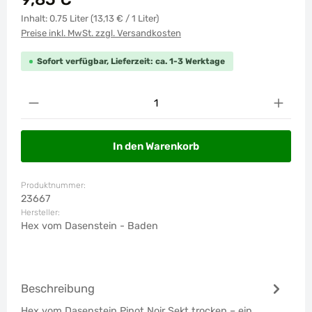
Inhalt:
0.75 Liter
(13,13 € / 1 Liter)
Preise inkl. MwSt. zzgl. Versandkosten
Sofort verfügbar, Lieferzeit: ca. 1-3 Werktage
Produkt Anzahl: Gib den gewünschten Wert ein od
In den Warenkorb
Produktnummer:
23667
Hersteller:
Hex vom Dasenstein - Baden
Beschreibung
Hex vom Dasenstein Pinot Noir Sekt trocken – ein