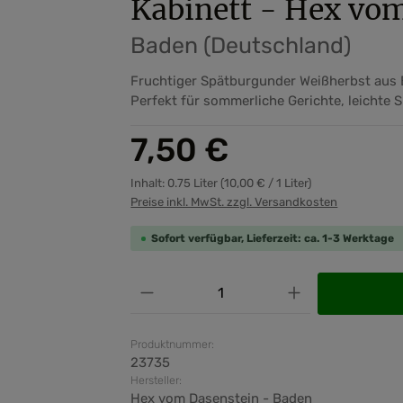
Kabinett - Hex vo
Baden (Deutschland)
Fruchtiger Spätburgunder Weißherbst aus
Perfekt für sommerliche Gerichte, leichte 
Regulärer Preis:
7,50 €
Inhalt:
0.75 Liter
(10,00 € / 1 Liter)
Preise inkl. MwSt. zzgl. Versandkosten
Sofort verfügbar, Lieferzeit: ca. 1-3 Werktage
Produkt Anzahl: Gib den ge
Produktnummer:
23735
Hersteller:
Hex vom Dasenstein - Baden