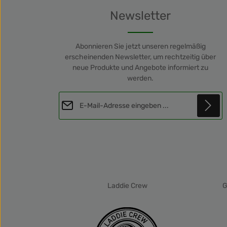
Newsletter
Abonnieren Sie jetzt unseren regelmäßig
erscheinenden Newsletter, um rechtzeitig über
neue Produkte und Angebote informiert zu
werden.
E-Mail-Adresse*
Diese Seite ist durch reCAPTCHA geschützt und es gelten die
Datenschutz
Datenschutzrichtlinie
und
Nutzungsbedingungen
.
Die mit einem Stern (*) markierten Felder sind
Ich habe die
Datenschutzbestimmungen
Pflichtfelder.
zur Kenntnis genommen und die
AGB
gelesen und bin mit ihnen einverstanden.
*
Laddie Crew
G