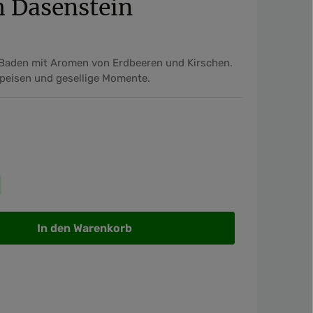
m Dasenstein
 Baden mit Aromen von Erdbeeren und Kirschen.
Speisen und gesellige Momente.
wünschten Wert ein oder benutze die Sch
In den Warenkorb