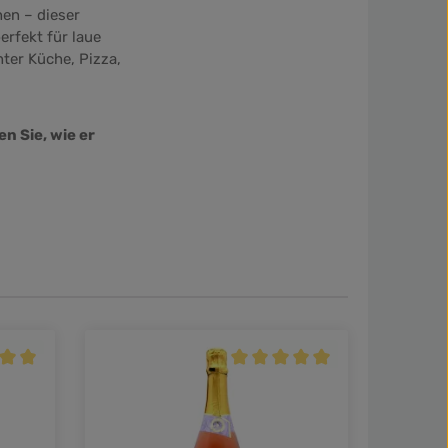
hen – dieser
erfekt für laue
hter Küche, Pizza,
n Sie, wie er
nittliche Bewertung von 5 von 5 Sternen
Durchschnittliche Bewertung v