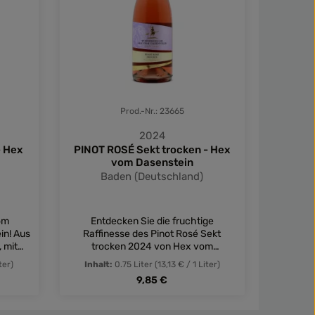
Prod.-Nr.: 23665
2024
- Hex
PINOT ROSÉ Sekt trocken - Hex
RIVAN
vom Dasenstein
Baden (Deutschland)
B
om
Entdecken Sie die fruchtige
Fruchti
in! Aus
Raffinesse des Pinot Rosé Sekt
2025 
, mit
trocken 2024 von Hex vom
Exotis
rlage -
Dasenstein - ein Badischer Genuss
Maracuj
ter)
Inhalt:
0.75 Liter
(13,13 € / 1 Liter)
Inhal
nderen
für besondere Momente!
den S
:
Regulärer Preis:
9,85 €