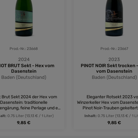
Prod.-Nr.: 23668
Prod.-Nr.: 23667
2024
2023
NOT BRUT Sekt - Hex vom
PINOT NOIR Sekt trocken 
Dasenstein
vom Dasenstein
Baden (Deutschland)
Baden (Deutschland)
t Brut Sekt 2024 der Hex vom
Eleganter Rotsekt 2023 v
Dasenstein: traditionelle
Winzerkeller Hex vom Dasenste
engärung, feine Perlage und ein
Pinot Noir-Trauben gekeltert
les Aroma - ein Sekt für viele
fruchtigen Noten und feiner Pe
alt:
0.75 Liter
(13,13 € / 1 Liter)
Inhalt:
0.75 Liter
(13,13 € / 1 Li
Gelegenheiten!
ein roter Sektgenuss der beso
Regulärer Preis:
Regulärer Preis
9,85 €
9,85 €
Art!