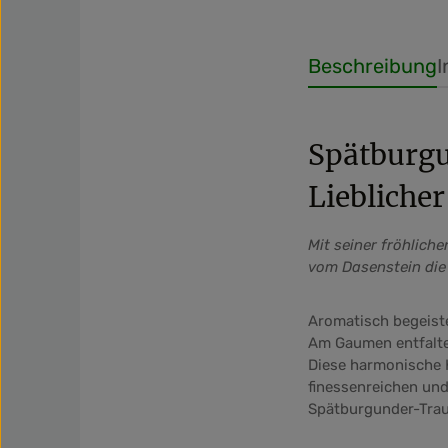
Beschreibung
I
Spätburgu
Lieblicher
Mit seiner fröhlich
vom Dasenstein die 
Aromatisch begeiste
Am Gaumen entfaltet
Diese harmonische K
finessenreichen und
Spätburgunder-Tra