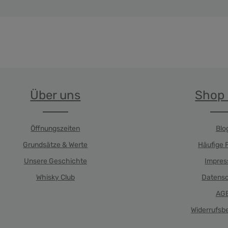
nschten Wert ein oder benutze die Schal
dukt Anzahl: Gib den gewünschten Wert e
Produkt Anzahl: 
Über uns
Shop 
Öffnungszeiten
Blo
Grundsätze & Werte
Häufige 
Unsere Geschichte
Impre
Whisky Club
Datens
AG
Widerrufsb