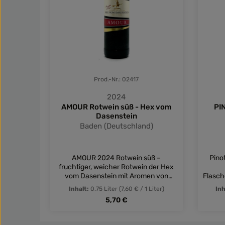
Prod.-Nr.: 02417
2024
AMOUR Rotwein süß - Hex vom
PI
Dasenstein
Baden (Deutschland)
AMOUR 2024 Rotwein süß –
Pino
fruchtiger, weicher Rotwein der Hex
vom Dasenstein mit Aromen von
Flasch
Kirschen, Holunder und kandierten
tol
Inhalt:
0.75 Liter
(7,60 € / 1 Liter)
Inh
Früchten.
Regulärer Preis:
5,70 €