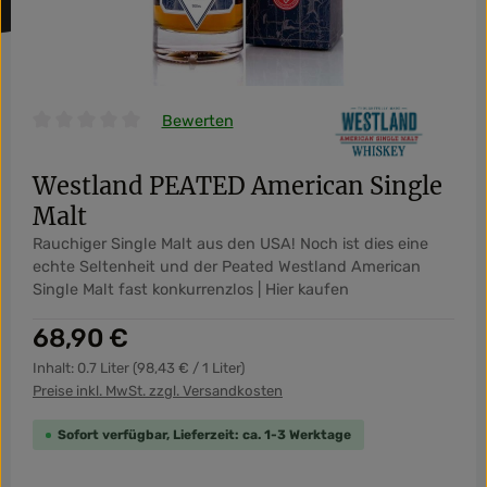
Bewerten
Durchschnittliche Bewertung von 0 von 5 Sternen
Westland PEATED American Single
Malt
Rauchiger Single Malt aus den USA! Noch ist dies eine
echte Seltenheit und der Peated Westland American
Single Malt fast konkurrenzlos | Hier kaufen
Regulärer Preis:
68,90 €
Inhalt:
0.7 Liter
(98,43 € / 1 Liter)
Preise inkl. MwSt. zzgl. Versandkosten
Sofort verfügbar, Lieferzeit: ca. 1-3 Werktage