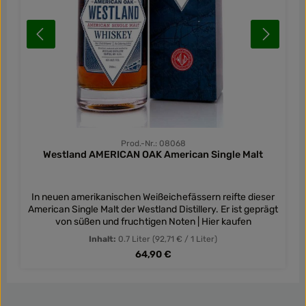
Prod.-Nr.: 08068
Westland AMERICAN OAK American Single Malt
In neuen amerikanischen Weißeichefässern reifte dieser
American Single Malt der Westland Distillery. Er ist geprägt
von süßen und fruchtigen Noten | Hier kaufen
Inhalt:
0.7 Liter
(92,71 € / 1 Liter)
Regulärer Preis:
64,90 €