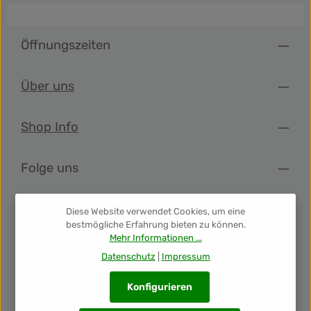
Öffnungszeiten
Über uns
Shop Info
Folge uns
Newsletter
Diese Website verwendet Cookies, um eine
bestmögliche Erfahrung bieten zu können.
Mehr Informationen ...
Unsere Auszeichnungen
Datenschutz
|
Impressum
Konfigurieren