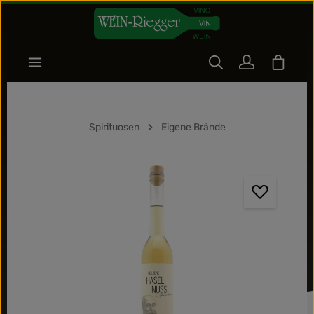
Zum Hauptinhalt springen
Warenk
Spirituosen
Eigene Brände
Bildergalerie überspringen