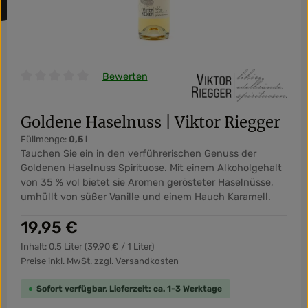
Bewerten
Durchschnittliche Bewertung von 0 von 5 Sternen
Goldene Haselnuss | Viktor Riegger
Füllmenge:
0,5 l
Tauchen Sie ein in den verführerischen Genuss der
Goldenen Haselnuss Spirituose. Mit einem Alkoholgehalt
von 35 % vol bietet sie Aromen gerösteter Haselnüsse,
umhüllt von süßer Vanille und einem Hauch Karamell.
Regulärer Preis:
19,95 €
Inhalt:
0.5 Liter
(39,90 € / 1 Liter)
Preise inkl. MwSt. zzgl. Versandkosten
Sofort verfügbar, Lieferzeit: ca. 1-3 Werktage