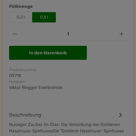
auswählen
Füllmenge
0,2 l
0,5 l
Produkt Anzahl: Gib den gewünschten Wert ein od
In den Warenkorb
Produktnummer:
09718
Hersteller:
Viktor Riegger Edelbrände
Beschreibung
Nussiger Zauber im Glas: Die Verlockung der Goldenen
Haselnuss-SpirituoseDie "Goldene Haselnuss" Spirituose