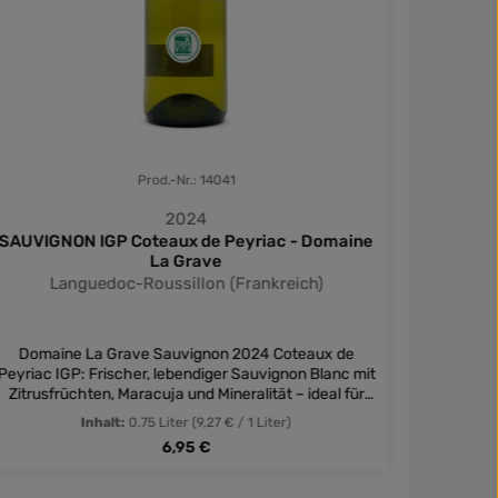
Prod.-Nr.: 14041
2024
SAUVIGNON IGP Coteaux de Peyriac - Domaine
C
La Grave
Languedoc-Roussillon (Frankreich)
Entdeck
Domaine La Grave Sauvignon 2024 Coteaux de
Ein 
Peyriac IGP: Frischer, lebendiger Sauvignon Blanc mit
Zitrusfrüchten, Maracuja und Mineralität – ideal für
Sommertage und leichte Gerichte.
Inhalt:
0.75 Liter
(9,27 € / 1 Liter)
Regulärer Preis:
6,95 €