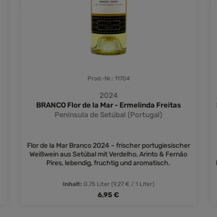
Prod.-Nr.: 11704
2024
BRANCO Flor de la Mar - Ermelinda Freitas
Península de Setúbal (Portugal)
Flor de la Mar Branco 2024 – frischer portugiesischer
Weißwein aus Setúbal mit Verdelho, Arinto & Fernão
Pires, lebendig, fruchtig und aromatisch.
Inhalt:
0.75 Liter
(9,27 € / 1 Liter)
Regulärer Preis:
6,95 €