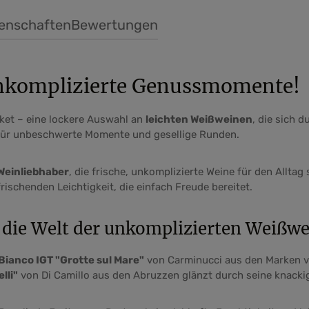
nschten Wert ein oder benutze die Schal
Produkt Anzahl: Gib den gewünscht
enschaften
Bewertungen
unkomplizierte Genussmomente!
ket – eine lockere Auswahl an
leichten Weißweinen
, die sich d
 für unbeschwerte Momente und gesellige Runden.
Weinliebhaber
, die frische, unkomplizierte Weine für den Allta
ischenden Leichtigkeit, die einfach Freude bereitet.
 die Welt der unkomplizierten Weißw
Bianco IGT "Grotte sul Mare"
von Carminucci aus den Marken ve
lli"
von Di Camillo aus den Abruzzen glänzt durch seine knacki