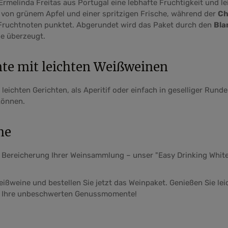
rmelinda Freitas aus Portugal eine lebhafte Fruchtigkeit und le
von grünem Apfel und einer spritzigen Frische, während der
Ch
 Fruchtnoten punktet. Abgerundet wird das Paket durch den
Bla
he überzeugt.
e mit leichten Weißweinen
eichten Gerichten, als Aperitif oder einfach in geselliger Rund
können.
me
 Bereicherung Ihrer Weinsammlung – unser "Easy Drinking Whites
Weißweine und bestellen Sie jetzt das Weinpaket. Genießen Sie l
ür Ihre unbeschwerten Genussmomente!