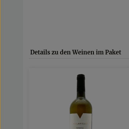
Produktgalerie überspringen
Details zu den Weinen im Paket
chnittliche Bewertung von 4.86 von 5 Sternen