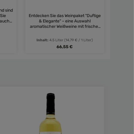
nd sind
 Sie
Entdecken Sie das Weinpaket "Duftige
 auch
& Elegante" – eine Auswahl
Unkompli
paket
aromatischer Weißweine mit frischer
Das "Eas
Eleganz, feinen Fruchtnoten und
zugä
lebendiger Säure. Perfekt für
Rotw
Inhalt:
4.5 Liter
(14,79 € / 1 Liter)
Inhal
besondere Abende, als Aperitif oder
g
Regulärer Preis:
66,55 €
als Geschenk für Weinliebhaber!
tflächen um die Anzahl zu erhöhen oder 
Produkt Anzahl: Gib den gewün
Prod
ertung von 5 von 5 Sternen