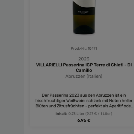
Prod.-Nr.: 10471
2023
nucci
VILLARIELLI Passerina IGP Terre di Chieti - Di
Camillo
Abruzzen (Italien)
ucci aus
er,
Der Passerina 2023 aus den Abruzzen ist ein
litalien -
frischfruchtiger Weißwein: schlank mit Noten heller
Blüten und Zitrusfrüchten - perfekt als Aperitif oder
zu leichten Gerichten!
Inhalt:
0.75 Liter
(9,27 € / 1 Liter)
Regulärer Preis:
6,95 €