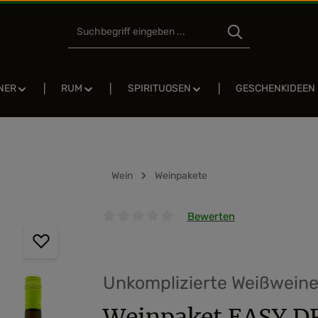
NER
RUM
SPIRITUOSEN
GESCHENKIDEEN
Wein
Weinpakete
Bewerten
Durchschnittliche Bewertung von 0 von 5 
Unkomplizierte Weißwein
Weinpaket EASY 