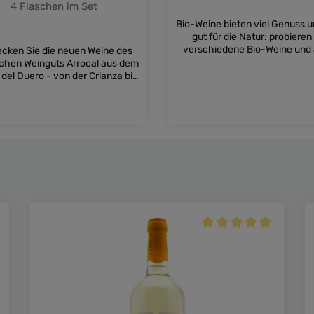
4 Flaschen im Set
Bio-Weine bieten viel Genuss u
gut für die Natur: probieren
verschiedene Bio-Weine und
cken Sie die neuen Weine des
einen Bio-Prosecco im Wein
chen Weinguts Arrocal aus dem
 del Duero - von der Crianza bis
hin zum Selektionswein
nschten Wert ein oder benutze die Schal
Details
Details
Durchschnittliche Bew