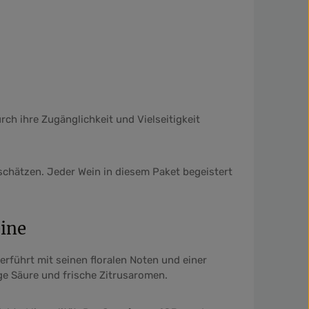
tflächen um die Anzahl zu erhöhen oder 
en Wert ein oder benutze die Schaltfläc
Produkt Anzahl: Gib den gewünschten We
Prod
urch ihre Zugänglichkeit und Vielseitigkeit
g schätzen. Jeder Wein in diesem Paket begeistert
eine
rführt mit seinen floralen Noten und einer
ge Säure und frische Zitrusaromen.