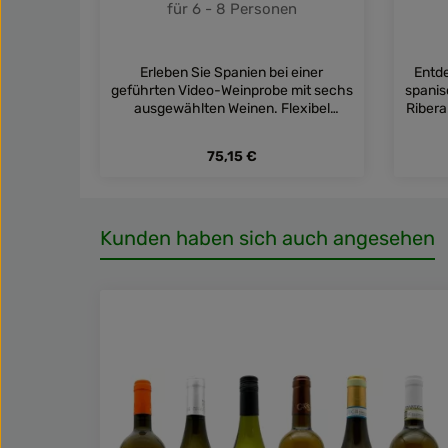
für 6 - 8 Personen
Erleben Sie Spanien bei einer
Entde
geführten Video-Weinprobe mit sechs
spanis
ausgewählten Weinen. Flexibel
Ribera
jederzeit ansehen – perfekt für
zuhause, mit Freunden oder als
Regulärer Preis:
75,15 €
Geschenk.
Produkt Anzahl: Gib den gewü
Kunden haben sich auch angesehen
Produktgalerie überspringen