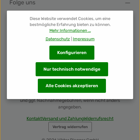
Folge uns
Diese Website verwendet Cookies, um eine
Newsletter
bestmögliche Erfahrung bieten zu können.
Mehr Informationen ...
Unsere Auszeichnungen
Datenschutz
|
Impressum
Konfigurieren
Nur technisch notwendige
Alle Cookies akzeptieren
Alle Preise inkl. gesetzl. Mehrwertsteuer zzgl.
Versandkosten
und ggf. Nachnahmegebühren, wenn nicht anders
angegeben.
Kontakt
Versand und Zahlung
Widerrufsrecht
Vertrag widerrufen