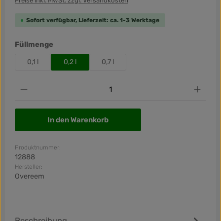
Preise inkl. MwSt. zzgl. Versandkosten
Sofort verfügbar, Lieferzeit: ca. 1-3 Werktage
auswählen
Füllmenge
0,1 l
0,2 l
0,7 l
Produkt Anzahl: Gib den gewünschten Wert ein od
In den Warenkorb
Produktnummer:
12888
Hersteller:
Overeem
Beschreibung