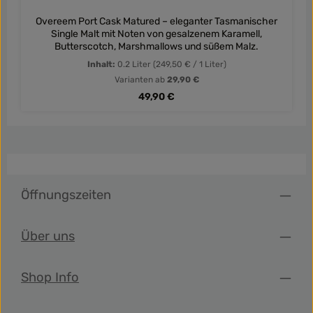
Overeem Port Cask Matured – eleganter Tasmanischer
Single Malt mit Noten von gesalzenem Karamell,
Butterscotch, Marshmallows und süßem Malz.
Inhalt:
0.2 Liter
(249,50 € / 1 Liter)
Varianten ab
29,90 €
Regulärer Preis:
49,90 €
Öffnungszeiten
Über uns
Shop Info