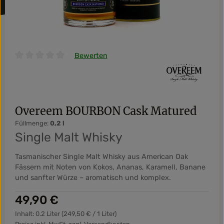
Bewerten
Durchschnittliche Bewertung von 0 von 5 Sternen
Overeem BOURBON Cask Matured
Füllmenge:
0,2 l
Single Malt Whisky
Tasmanischer Single Malt Whisky aus American Oak
Fässern mit Noten von Kokos, Ananas, Karamell, Banane
und sanfter Würze – aromatisch und komplex.
Regulärer Preis:
49,90 €
Inhalt:
0.2 Liter
(249,50 € / 1 Liter)