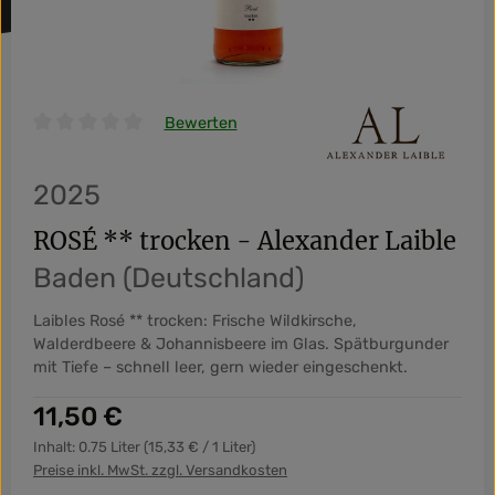
Bewerten
Durchschnittliche Bewertung von 0 von 5 Sternen
2025
ROSÉ ** trocken - Alexander Laible
Baden (Deutschland)
Laibles Rosé ** trocken: Frische Wildkirsche,
Walderdbeere & Johannisbeere im Glas. Spätburgunder
mit Tiefe – schnell leer, gern wieder eingeschenkt.
Regulärer Preis:
11,50 €
Inhalt:
0.75 Liter
(15,33 € / 1 Liter)
Preise inkl. MwSt. zzgl. Versandkosten