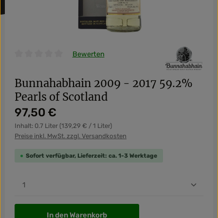
Bewerten
Durchschnittliche Bewertung von 0 von 5 Sternen
Bunnahabhain 2009 - 2017 59.2%
Pearls of Scotland
Regulärer Preis:
97,50 €
Inhalt:
0.7 Liter
(139,29 € / 1 Liter)
Preise inkl. MwSt. zzgl. Versandkosten
Sofort verfügbar, Lieferzeit: ca. 1-3 Werktage
Produkt Anzahl: Gib den gewünschten Wert ein od
In den Warenkorb