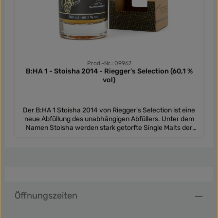
Prod.-Nr.: 09967
B:HA 1 - Stoisha 2014 - Riegger's Selection (60,1 %
vol)
Der B:HA 1 Stoisha 2014 von Riegger's Selection ist eine
neue Abfüllung des unabhängigen Abfüllers. Unter dem
Namen Stoisha werden stark getorfte Single Malts der
Bunnahabhain Distillery gefüllt. Der rauchige Whisky
wurde am 01. Oktober 2014 gebrannt und verbrachte
seine komplette Reifezeit im Sherry Butt mit der Nummer
10175. Die Einzelfassabfüllung ist limitiert auf 298
Flaschen und wurde am 06. Juli 2022 mit 60,1 % vol
gefüllt. Unsere Verkostungsnotizen des B:HA 1 Der B:HA 1
- auch bekannt als Stoisha - zeigt sich als wunderbarer
Öffnungszeiten
süßer Islay-Vertreter. Wer die Inselwhiskies kennt, der
weiß - Rauch und Torf gehören dazu (bis auf wenige
Ausnahmen). Damit wartet der Stoisha bereits in der