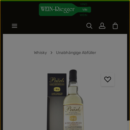
Zum Hauptinhalt springen
Warenk
Whisky
Unabhängige Abfüller
Bildergalerie überspringen