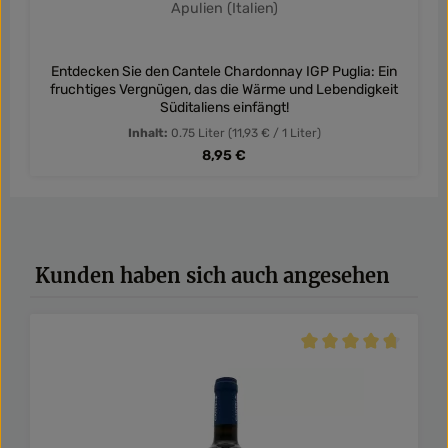
Apulien (Italien)
Entdecken Sie den Cantele Chardonnay IGP Puglia: Ein
fruchtiges Vergnügen, das die Wärme und Lebendigkeit
Süditaliens einfängt!
Inhalt:
0.75 Liter
(11,93 € / 1 Liter)
Regulärer Preis:
8,95 €
Produktgalerie überspringen
Kunden haben sich auch angesehen
Durchschnittliche Be