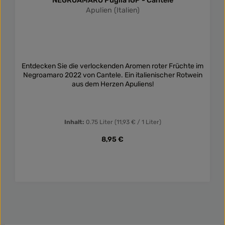
NEGROAMARO Puglia IGP - Cantele
Apulien (Italien)
Entdecken Sie die verlockenden Aromen roter Früchte im
Negroamaro 2022 von Cantele. Ein italienischer Rotwein
aus dem Herzen Apuliens!
Inhalt:
0.75 Liter
(11,93 € / 1 Liter)
Regulärer Preis:
8,95 €