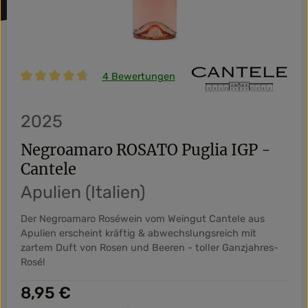
4 Bewertungen
Durchschnittliche Bewertung von 4.75 von 5 Sternen
2025
Negroamaro ROSATO Puglia IGP -
Cantele
Apulien (Italien)
Der Negroamaro Roséwein vom Weingut Cantele aus
Apulien erscheint kräftig & abwechslungsreich mit
zartem Duft von Rosen und Beeren - toller Ganzjahres-
Rosé!
Regulärer Preis:
8,95 €