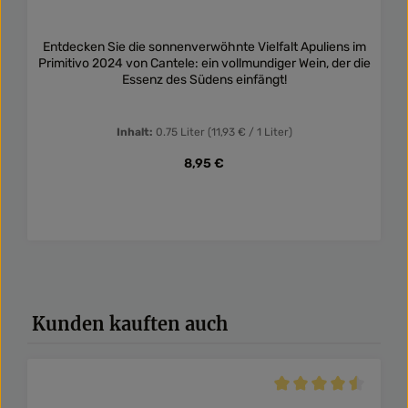
Entdecken Sie die sonnenverwöhnte Vielfalt Apuliens im
Primitivo 2024 von Cantele: ein vollmundiger Wein, der die
Essenz des Südens einfängt!
Inhalt:
0.75 Liter
(11,93 € / 1 Liter)
Regulärer Preis:
8,95 €
Produktgalerie überspringen
Kunden kauften auch