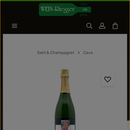
Zum Hauptinhalt springen
Warenk
Sekt & Champagner
Cava
Bildergalerie überspringen