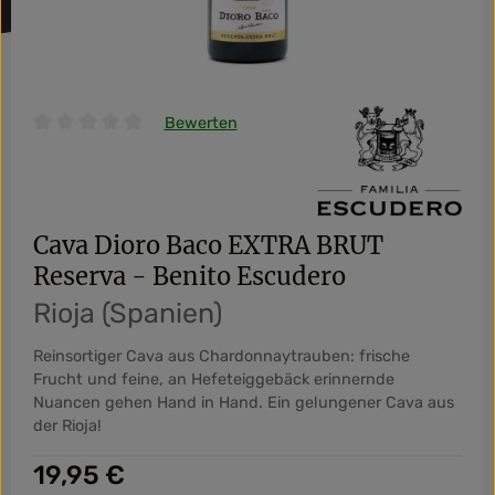
Bewerten
Durchschnittliche Bewertung von 0 von 5 Sternen
Cava Dioro Baco EXTRA BRUT
Reserva - Benito Escudero
Rioja (Spanien)
Reinsortiger Cava aus Chardonnaytrauben: frische
Frucht und feine, an Hefeteiggebäck erinnernde
Nuancen gehen Hand in Hand. Ein gelungener Cava aus
der Rioja!
Regulärer Preis:
19,95 €