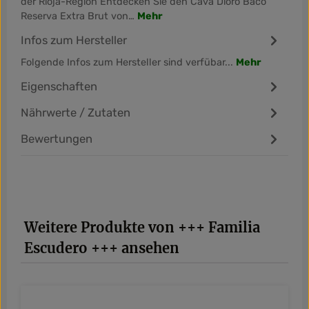
der Rioja-Region Entdecken Sie den Cava Dioro Baco
Reserva Extra Brut von…
Mehr
Infos zum Hersteller
Folgende Infos zum Hersteller sind verfübar...
Mehr
Eigenschaften
Nährwerte / Zutaten
Bewertungen
Produktgalerie überspringen
Weitere Produkte von +++ Familia
Escudero +++ ansehen