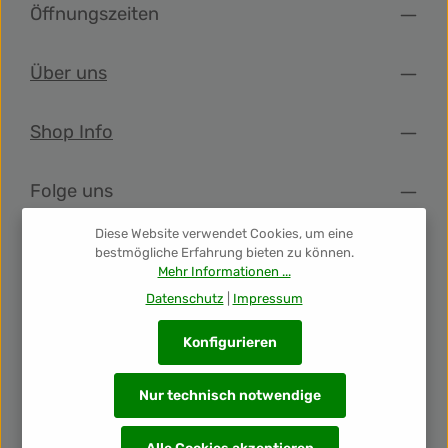
sanften Bitterkeit des Wermuts und der Süße der reifen
Öffnungszeiten
Frucht zeichnet diesen Vermouth aus. Am Gaumen
präsentiert er sich elegant, mit einer sanften Süße und
einem harmonischen, ausgewogenen Abgang.Genießen
Über uns
Sie den Artoiz Vermouth Gran Reserva als Aperitif zum
Start Ihres Menüs oder als Digestif zum Ausklang eines
gelungenen Abends. Wir empfehlen, ihn gut gekühlt bei 6
bis 7°C mit Eis und einer Orangenscheibe zu servieren -
Shop Info
ein wahres Genusserlebnis.
Folge uns
Diese Website verwendet Cookies, um eine
Newsletter
bestmögliche Erfahrung bieten zu können.
Mehr Informationen ...
Datenschutz
|
Impressum
Unsere Auszeichnungen
Konfigurieren
Nur technisch notwendige