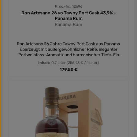
Prod.-Nr.: 12696
Ron Artesano 26 yo Tawny Port Cask 43,9% -
Panama Rum
Panama Rum
Ron Artesano 26 Jahre Tawny Port Cask aus Panama
überzeugt mit außergewöhnlicher Reife, eleganter
Portweinfass-Aromatik und harmonischer Tiefe. Ein
exklusiver Premium-Rum für anspruchsvolle Genießer.
Inhalt:
0.7 Liter
(256,43 € / 1 Liter)
Regulärer Preis:
179,50 €