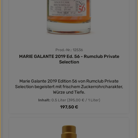
Prod.-Nr.: 12536
MARIE GALANTE 2019 Ed. 56 - Rumclub Private
Selection
Marie Galante 2019 Edition 56 von Rumclub Private
Selection begeistert mit frischem Zuckerrohrcharakter,
Würze und Tiefe.
Inhalt:
0.5 Liter
(395,00 € / 1 Liter)
Regulärer Preis:
197,50 €