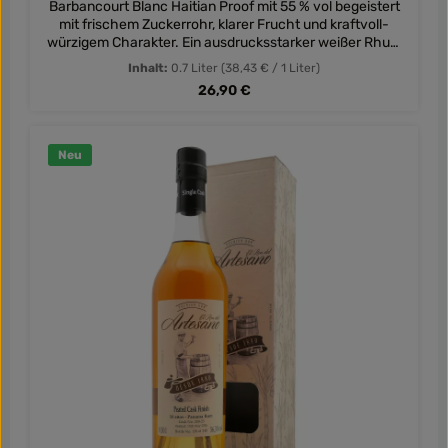
Barbancourt Blanc Haitian Proof mit 55 % vol begeistert
mit frischem Zuckerrohr, klarer Frucht und kraftvoll-
würzigem Charakter. Ein ausdrucksstarker weißer Rhum
aus Haiti für Cocktails und puren Genuss.
Inhalt:
0.7 Liter
(38,43 € / 1 Liter)
Regulärer Preis:
26,90 €
Neu