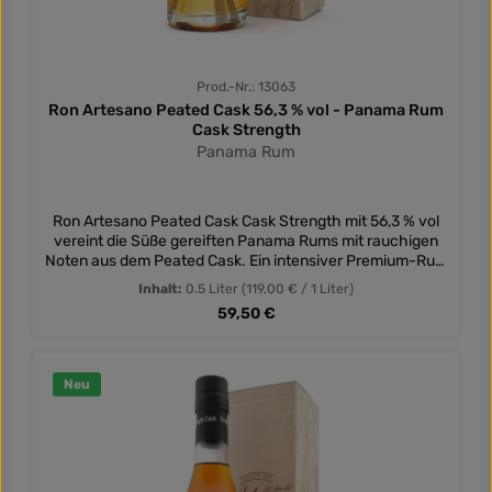
Prod.-Nr.: 13063
Ron Artesano Peated Cask 56,3 % vol - Panama Rum
Cask Strength
Panama Rum
Ron Artesano Peated Cask Cask Strength mit 56,3 % vol
vereint die Süße gereiften Panama Rums mit rauchigen
Noten aus dem Peated Cask. Ein intensiver Premium-Rum
in Fassstärke für Liebhaber außergewöhnlicher
Inhalt:
0.5 Liter
(119,00 € / 1 Liter)
Abfüllungen.
Regulärer Preis:
59,50 €
Neu