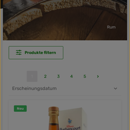
Rum
Produkte filtern
1
2
3
4
5
Seite
Seite
Seite
Seite
Seite
Neu