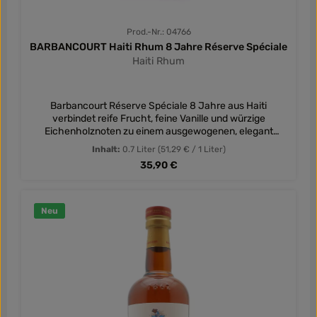
Prod.-Nr.: 04766
BARBANCOURT Haiti Rhum 8 Jahre Réserve Spéciale
Haiti Rhum
Barbancourt Réserve Spéciale 8 Jahre aus Haiti
verbindet reife Frucht, feine Vanille und würzige
Eichenholznoten zu einem ausgewogenen, elegant
gereiften Rhum.
Inhalt:
0.7 Liter
(51,29 € / 1 Liter)
Regulärer Preis:
35,90 €
Neu