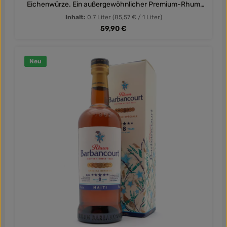
Eichenwürze. Ein außergewöhnlicher Premium-Rhum
aus Haiti mit langjähriger Reifung.
Inhalt:
0.7 Liter
(85,57 € / 1 Liter)
Regulärer Preis:
59,90 €
Neu