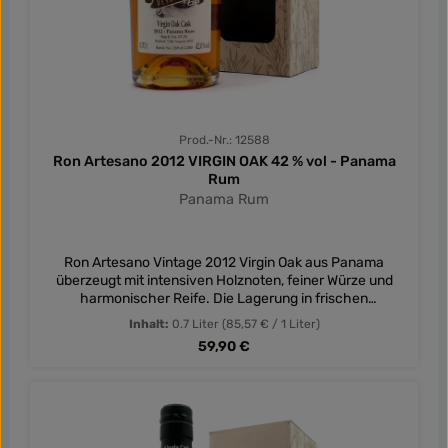
Prod.-Nr.: 12588
Ron Artesano 2012 VIRGIN OAK 42 % vol - Panama
Rum
Panama Rum
Ron Artesano Vintage 2012 Virgin Oak aus Panama
überzeugt mit intensiven Holznoten, feiner Würze und
harmonischer Reife. Die Lagerung in frischen
Eichenfässern verleiht diesem Premium-Rum einen
Inhalt:
0.7 Liter
(85,57 € / 1 Liter)
besonders ausdrucksstarken Charakter.
Regulärer Preis:
59,90 €