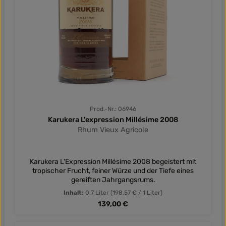
Prod.-Nr.: 06946
Karukera L'expression Millésime 2008
Rhum Vieux Agricole
Karukera L'Expression Millésime 2008 begeistert mit
tropischer Frucht, feiner Würze und der Tiefe eines
gereiften Jahrgangsrums.
Inhalt:
0.7 Liter
(198,57 € / 1 Liter)
Regulärer Preis:
139,00 €