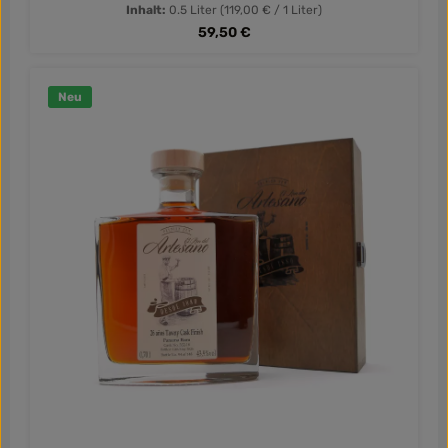
kraftvoller Premium-Rum aus Panama in Fassstärke.
Inhalt:
0.5 Liter
(119,00 € / 1 Liter)
Regulärer Preis:
59,50 €
Neu