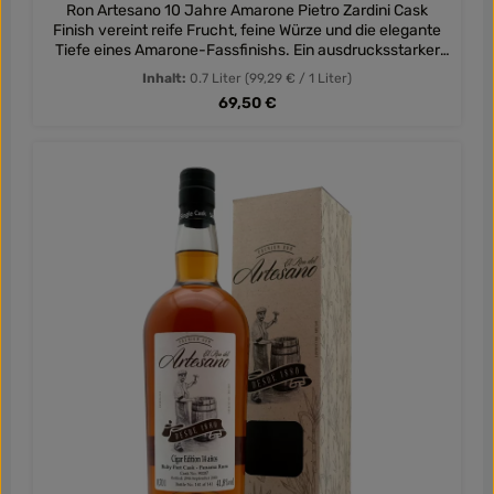
Ron Artesano 10 Jahre Amarone Pietro Zardini Cask
Finish vereint reife Frucht, feine Würze und die elegante
Tiefe eines Amarone-Fassfinishs. Ein ausdrucksstarker
Rum für Genießer besonderer Fassreifungen.
Inhalt:
0.7 Liter
(99,29 € / 1 Liter)
Regulärer Preis:
69,50 €