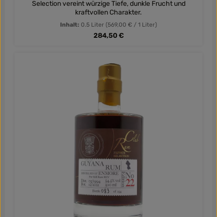
Selection vereint würzige Tiefe, dunkle Frucht und
kraftvollen Charakter.
Inhalt:
0.5 Liter
(569,00 € / 1 Liter)
Regulärer Preis:
284,50 €