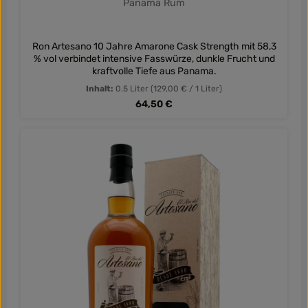
Panama Rum
Ron Artesano 10 Jahre Amarone Cask Strength mit 58,3
% vol verbindet intensive Fasswürze, dunkle Frucht und
kraftvolle Tiefe aus Panama.
Inhalt:
0.5 Liter
(129,00 € / 1 Liter)
Regulärer Preis:
64,50 €