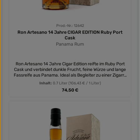
Prod.-Nr.: 12642
Ron Artesano 14 Jahre CIGAR EDITION Ruby Port
Cask
Panama Rum
Ron Artesano 14 Jahre Cigar Edition reifte im Ruby Port
Cask und verbindet dunkle Frucht, feine Würze und lange
Fassreife aus Panama. Ideal als Begleiter zu einer Zigarre
oder für besondere Genussmomente.
Inhalt:
0.7 Liter
(106,43 € / 1 Liter)
Regulärer Preis:
74,50 €