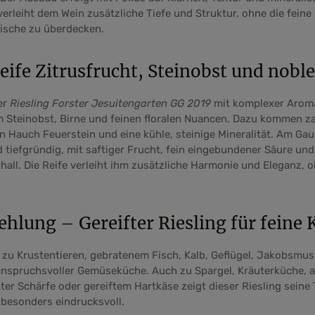
verleiht dem Wein zusätzliche Tiefe und Struktur, ohne die feine
rische zu überdecken.
eife Zitrusfrucht, Steinobst und noble
er
Riesling Forster Jesuitengarten GG 2019
mit komplexer Aromat
m Steinobst, Birne und feinen floralen Nuancen. Dazu kommen za
in Hauch Feuerstein und eine kühle, steinige Mineralität. Am Ga
d tiefgründig, mit saftiger Frucht, fein eingebundener Säure und
all. Die Reife verleiht ihm zusätzliche Harmonie und Eleganz,
hlung – Gereifter Riesling für feine 
zu Krustentieren, gebratenem Fisch, Kalb, Geflügel, Jakobsmus
anspruchsvoller Gemüseküche. Auch zu Spargel, Kräuterküche, as
er Schärfe oder gereiftem Hartkäse zeigt dieser Riesling seine T
 besonders eindrucksvoll.