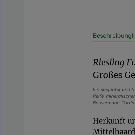
Beschreibung
I
Riesling F
Großes G
Ein eleganter und t
Reife, mineralische
Bassermann-Jorda
Herkunft un
Mittelhaard