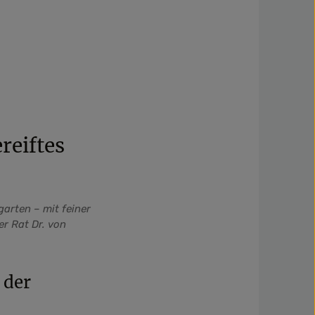
reiftes
arten – mit feiner
r Rat Dr. von
 der