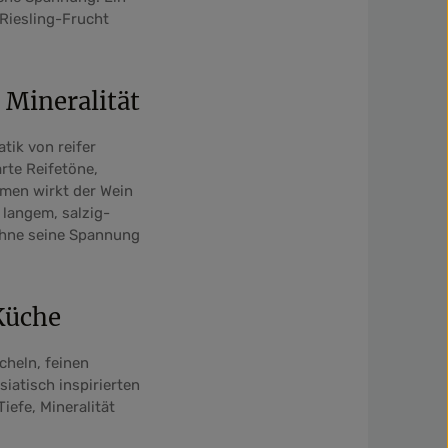
 Riesling-Frucht
 Mineralität
ik von reifer
rte Reifetöne,
umen wirkt der Wein
 langem, salzig-
 ohne seine Spannung
Küche
cheln, feinen
iatisch inspirierten
iefe, Mineralität