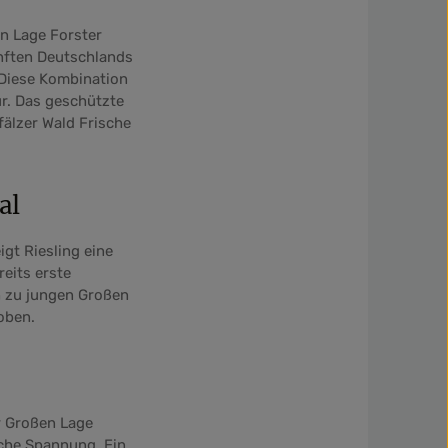
n Lage Forster
ünften Deutschlands
 Diese Kombination
ur. Das geschützte
fälzer Wald Frische
al
igt Riesling eine
reits erste
ch zu jungen Großen
oben.
r Großen Lage
sche Spannung. Ein