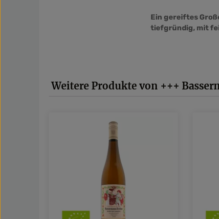
Ein gereiftes Gro
tiefgründig, mit f
Produktgalerie überspringen
Weitere Produkte von +++ Basse