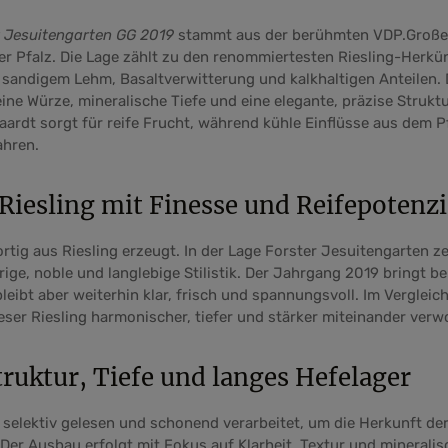
r Jesuitengarten GG 2019
stammt aus der berühmten VDP.Große
er Pfalz. Die Lage zählt zu den renommiertesten Riesling-Herk
 sandigem Lehm, Basaltverwitterung und kalkhaltigen Anteilen.
eine Würze, mineralische Tiefe und eine elegante, präzise Strukt
haardt sorgt für reife Frucht, während kühle Einflüsse aus dem P
hren.
Riesling mit Finesse und Reifepotenzi
rtig aus Riesling erzeugt. In der Lage Forster Jesuitengarten ze
ige, noble und langlebige Stilistik. Der Jahrgang 2019 bringt be
bleibt aber weiterhin klar, frisch und spannungsvoll. Im Verglei
ser Riesling harmonischer, tiefer und stärker miteinander verw
ruktur, Tiefe und langes Hefelager
selektiv gelesen und schonend verarbeitet, um die Herkunft de
 Der Ausbau erfolgt mit Fokus auf Klarheit, Textur und minerali