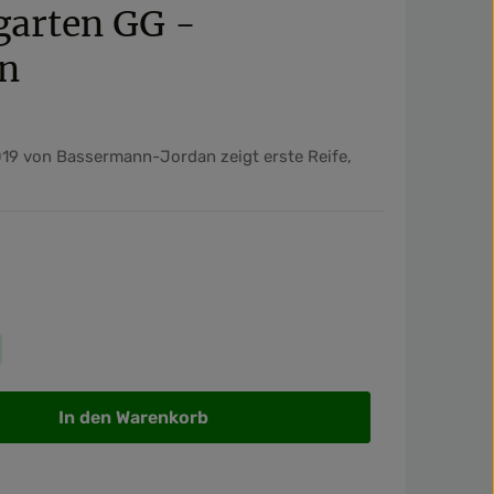
garten GG -
n
019 von Bassermann-Jordan zeigt erste Reife,
wünschten Wert ein oder benutze die Sch
In den Warenkorb