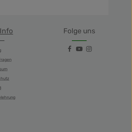
Info
Folge uns
g
Fragen
ssum
chutz
B
elehrung