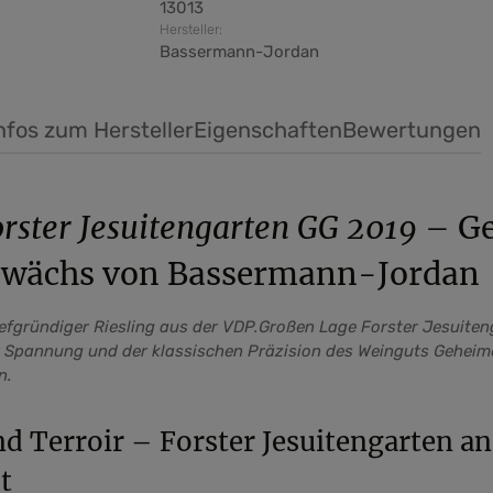
13013
Hersteller:
Bassermann-Jordan
nfos zum Hersteller
Eigenschaften
Bewertungen
orster Jesuitengarten GG 2019
– Ge
ewächs von Bassermann-Jordan
iefgründiger Riesling aus der VDP.Großen Lage Forster Jesuiteng
r Spannung und der klassischen Präzision des Weinguts Geheime
n.
d Terroir – Forster Jesuitengarten an
t