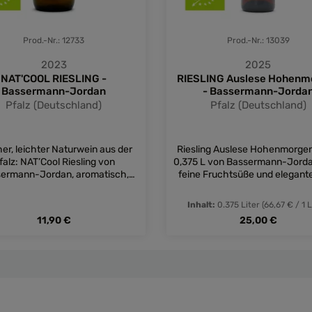
Prod.-Nr.: 12733
Prod.-Nr.: 13039
2023
2025
NAT'COOL RIESLING -
RIESLING Auslese Hohenm
Bassermann-Jordan
- Bassermann-Jorda
Pfalz (Deutschland)
Pfalz (Deutschland)
her, leichter Naturwein aus der
Riesling Auslese Hohenmorge
falz: NAT’Cool Riesling von
0,375 L von Bassermann-Jorda
ermann-Jordan, aromatisch,
feine Fruchtsüße und eleganten
ig und trinkanimierend – perfekt
 entspannte Genussmomente.
Inhalt:
0.375 Liter
(66,67 € / 1 L
Regulärer Preis:
Regulärer Preis:
11,90 €
25,00 €
nschten Wert ein oder benutze die Schal
dukt Anzahl: Gib den gewünschten Wert e
Produkt Anzahl: 