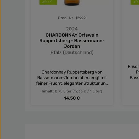
Prod.-Nr.: 12992
2024
CHARDONNAY Ortswein
Ruppertsberg - Bassermann-
Jordan
Pfalz (Deutschland)
Frisc
Chardonnay Ruppertsberg von
P
Bassermann-Jordan überzeugt mit
Bass
feiner Frucht, eleganter Struktur und
lebend
harmonischem Stil.
für
Inhalt:
0.75 Liter
(19,33 € / 1 Liter)
Regulärer Preis:
14,50 €
Produkt Anzahl: Gib den gewü
Pro