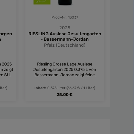
Prod.-Nr.: 13037
2025
orgen
RIESLING Auslese Jesuitengarten
RIE
n
- Bassermann-Jordan
Pechst
Pfalz (Deutschland)
n 2025
Riesling Grosse Lage Auslese
Riesli
n zeigt
Jesuitengarten 2025 0,375 L von
2018 
 Stil.
Bassermann-Jordan zeigt feine
Jordan ü
Fruchtsüße und eleganten Stil.
Fru
iter)
Inhalt:
0.375 Liter
(66,67 € / 1 Liter)
Inhalt:
Regulärer Preis:
25,00 €
tflächen um die Anzahl zu erhöhen oder 
in oder benutze die Schaltflächen um di
Gib den gewünschten Wert ein oder benut
Produkt Anzahl: Gib den gewün
Prod