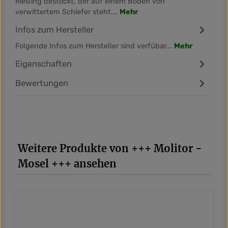
Riesling bestockt, der auf einem Boden von
verwittertem Schiefer steht.…
Mehr
Infos zum Hersteller
Folgende Infos zum Hersteller sind verfübar...
Mehr
Eigenschaften
Bewertungen
Produktgalerie überspringen
Weitere Produkte von +++ Molitor -
Mosel +++ ansehen