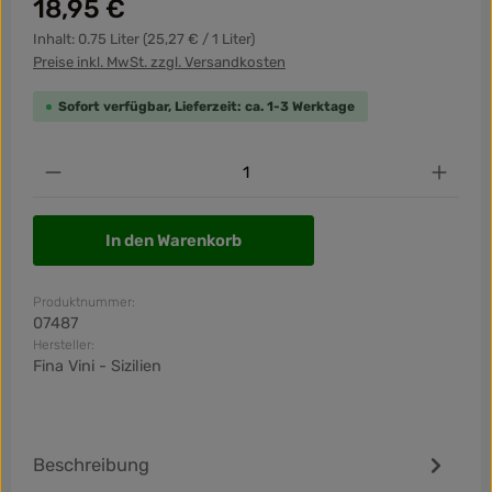
Regulärer Preis:
18,95 €
Inhalt:
0.75 Liter
(25,27 € / 1 Liter)
Preise inkl. MwSt. zzgl. Versandkosten
Sofort verfügbar, Lieferzeit: ca. 1-3 Werktage
Produkt Anzahl: Gib den gewünschten Wert ein od
In den Warenkorb
Produktnummer:
07487
Hersteller:
Fina Vini - Sizilien
Beschreibung