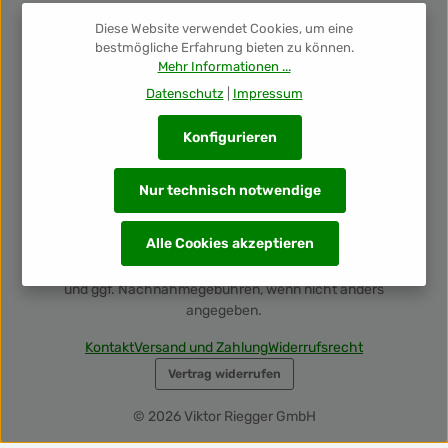
Diese Website verwendet Cookies, um eine
Newsletter
bestmögliche Erfahrung bieten zu können.
Mehr Informationen ...
Unsere Auszeichnungen
Datenschutz
|
Impressum
Konfigurieren
Nur technisch notwendige
Alle Cookies akzeptieren
Alle Preise inkl. gesetzl. Mehrwertsteuer zzgl.
Versandkosten
und ggf. Nachnahmegebühren, wenn nicht anders
angegeben.
Kontakt
Versand und Zahlung
Widerrufsrecht
Vertrag widerrufen
© 2026 Viktor Riegger GmbH