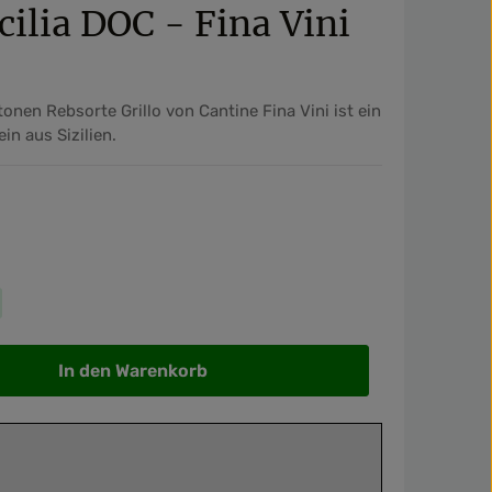
cilia DOC - Fina Vini
tonen Rebsorte Grillo von Cantine Fina Vini ist ein
in aus Sizilien.
wünschten Wert ein oder benutze die Sch
In den Warenkorb