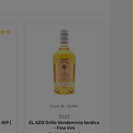
nittliche Bewertung von 5 von 5 Sternen
Prod.-Nr.: 05349
2023
 IGP |
EL AZIZ Grillo Vendemmia tardiva
HANAMI R
- Fina Vini