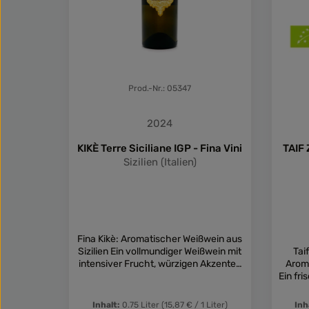
hier auch die Magnumflasche.
Wei
autoch
i
fra
Sauvi
die i
entfal
Prod.-Nr.: 05347
Sonne 
Vulka
2024
die d
Die
KIKÈ Terre Siciliane IGP - Fina Vini
TAIF 
begün
Sizilien (Italien)
Tempe
Tag
En
Ges
MAES
Fina Kikè: Aromatischer Weißwein aus
ausge
Sizilien Ein vollmundiger Weißwein mit
Tai
verle
intensiver Frucht, würzigen Akzenten
Aroma
und floralen Noten, der die Sonne
Ein fri
viel
Siziliens widerspiegelt. Traminer
% Zibi
La
Aromatico und Sauvignon Blanc –
Sizil
Inhalt:
0.75 Liter
(15,87 € / 1 Liter)
Inh
intens