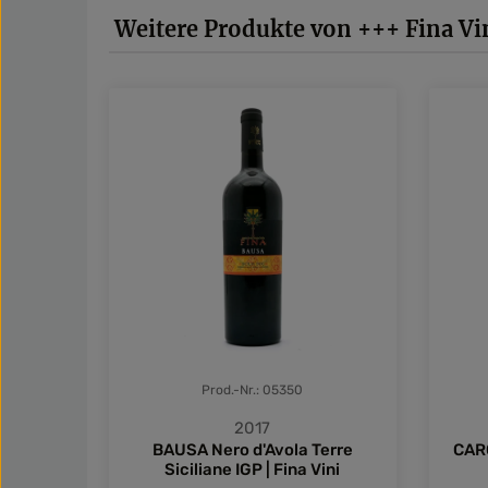
Produktgalerie überspringen
Weitere Produkte von +++ Fina Vin
Prod.-Nr.: 05350
2017
BAUSA Nero d'Avola Terre
CARO
Siciliane IGP | Fina Vini