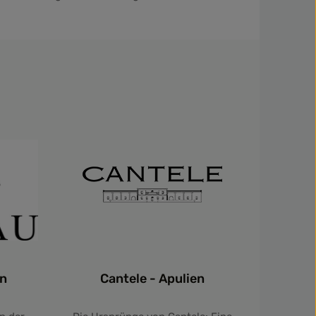
on
Cantele - Apulien
Clo