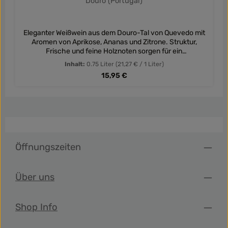
Douro (Portugal)
Eleganter Weißwein aus dem Douro-Tal von Quevedo mit
Aromen von Aprikose, Ananas und Zitrone. Struktur,
Frische und feine Holznoten sorgen für ein
vielschichtiges Geschmackserlebnis.
Inhalt:
0.75 Liter
(21,27 € / 1 Liter)
Regulärer Preis:
15,95 €
Öffnungszeiten
Über uns
Shop Info