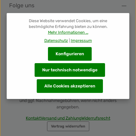
Folge uns
Diese Website verwendet Cookies, um eine
Newsletter
bestmögliche Erfahrung bieten zu können.
Mehr Informationen ...
Unsere Auszeichnungen
Datenschutz
|
Impressum
Konfigurieren
Nur technisch notwendige
Alle Cookies akzeptieren
Alle Preise inkl. gesetzl. Mehrwertsteuer zzgl.
Versandkosten
und ggf. Nachnahmegebühren, wenn nicht anders
angegeben.
Kontakt
Versand und Zahlung
Widerrufsrecht
Vertrag widerrufen