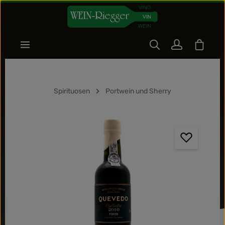
Zum Hauptinhalt springen
Warenk
Spirituosen
Portwein und Sherry
Bildergalerie überspringen