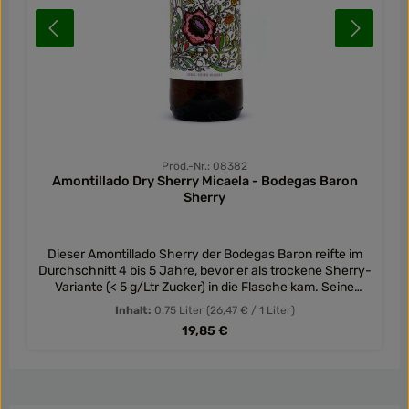
Prod.-Nr.: 08382
Amontillado Dry Sherry Micaela - Bodegas Baron
Sherry
Dieser Amontillado Sherry der Bodegas Baron reifte im
Durchschnitt 4 bis 5 Jahre, bevor er als trockene Sherry-
Variante (< 5 g/Ltr Zucker) in die Flasche kam. Seine
Herstellung ist so besonders wie sein Geschmacksprofil.
Inhalt:
0.75 Liter
(26,47 € / 1 Liter)
Zuerst werden aus Palomino Fino zwei Weine hergestellt,
Regulärer Preis:
19,85 €
die danach unterschiedlich reifen. Ein Teil reift unter
biologisch aktiver Florhefe und der andere Teil reift
oxidativ. Danach werden beide Teile miteinander
vermählt. Zuerst bleibt die Florhefe noch aktiv, doch an
einem bestimmten Punkt endet dieser Prozess und der