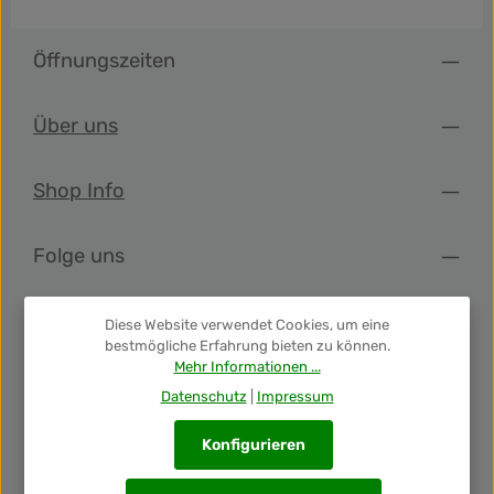
Sherry reift die restliche Zeit oxidativ weiter. Die Florhefe
sorgt für seine komplett trockene Art, und der oxidative
Ausbau für die komplexe Aromenstruktur. Der Duft des
Öffnungszeiten
Micaela Amontillado Sherry erinnert an Nuss-Pralinen,
geröstetes Karamell, getrocknete Früchte wie Datteln und
Pflaume sowie an Mandeln. Am Gaumen zeigt sich sein
Über uns
vollmundiger und kräftiger Charakter. Er wirkt fast ein
wenig salzig und ist unglaublich mundfüllend. Die
nussigen Noten treten noch weiter in den Vordergrund
Shop Info
und machen diesen Sherry zu einem erstklassigen
Begleiter für Jamón Iberico, gegrillte Putensteaks oder
Lachs. Serviertemperatur: 10 - 14 °C.
Folge uns
Newsletter
Diese Website verwendet Cookies, um eine
bestmögliche Erfahrung bieten zu können.
Mehr Informationen ...
Unsere Auszeichnungen
Datenschutz
|
Impressum
Konfigurieren