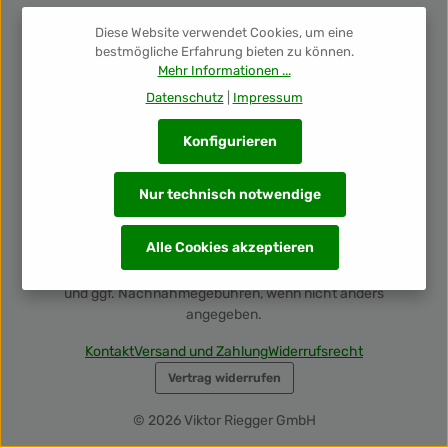
Diese Website verwendet Cookies, um eine
Newsletter
bestmögliche Erfahrung bieten zu können.
Mehr Informationen ...
Unsere Auszeichnungen
Datenschutz
|
Impressum
Konfigurieren
Nur technisch notwendige
Alle Cookies akzeptieren
Alle Preise inkl. gesetzl. Mehrwertsteuer zzgl.
Versandkosten
und ggf. Nachnahmegebühren, wenn nicht anders
angegeben.
Kontakt
Versand und Zahlung
Widerrufsrecht
Vertrag widerrufen
© 2026 Viktor Riegger GmbH